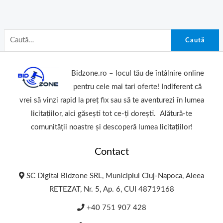
Caută
Bidzone.ro – locul tău de întâlnire online
pentru cele mai tari oferte! Indiferent că
vrei să vinzi rapid la preț fix sau să te aventurezi în lumea
licitațiilor, aici găsești tot ce-ți dorești. Alătură-te
comunității noastre și descoperă lumea licitațiilor!
Contact
SC Digital Bidzone SRL, Municipiul Cluj-Napoca, Aleea
RETEZAT, Nr. 5, Ap. 6, CUI 48719168
+40 751 907 428