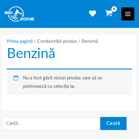
Skip
C
Mai
to
a
Men
content
u
t
ă
Prima pagină
/ Combustibil produs / Benzină
Benzină
d
u
p
ă
Nu a fost găsit niciun produs care să se
:
potrivească cu selecția ta.
Caută