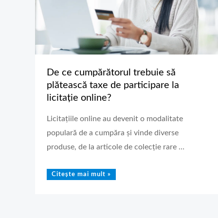
la
licitație
online?
De ce cumpărătorul trebuie să
plătească taxe de participare la
licitație online?
Licitațiile online au devenit o modalitate
populară de a cumpăra și vinde diverse
produse, de la articole de colecție rare …
Citește mai mult »