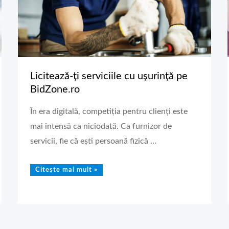
Licitează-ți serviciile cu ușurință pe
BidZone.ro
În era digitală, competiția pentru clienți este
mai intensă ca niciodată. Ca furnizor de
servicii, fie că ești persoană fizică …
Citește mai mult »