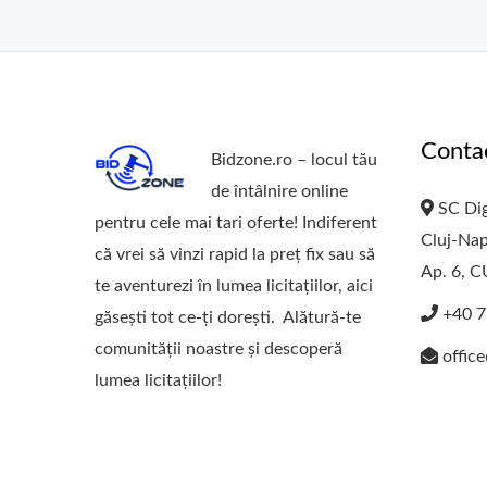
Conta
Bidzone.ro – locul tău
de întâlnire online
SC Dig
pentru cele mai tari oferte! Indiferent
Cluj-Nap
că vrei să vinzi rapid la preț fix sau să
Ap. 6, 
te aventurezi în lumea licitațiilor, aici
+40 7
găsești tot ce-ți dorești. Alătură-te
comunității noastre și descoperă
offic
lumea licitațiilor!