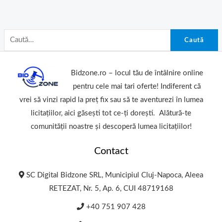
Caută
Bidzone.ro – locul tău de întâlnire online
pentru cele mai tari oferte! Indiferent că
vrei să vinzi rapid la preț fix sau să te aventurezi în lumea
licitațiilor, aici găsești tot ce-ți dorești. Alătură-te
comunității noastre și descoperă lumea licitațiilor!
Contact
SC Digital Bidzone SRL, Municipiul Cluj-Napoca, Aleea
RETEZAT, Nr. 5, Ap. 6, CUI 48719168
+40 751 907 428