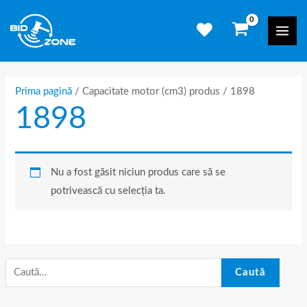
Skip
C
Mai
to
a
Men
content
u
t
ă
Prima pagină
/ Capacitate motor (cm3) produs / 1898
1898
d
u
p
ă
Nu a fost găsit niciun produs care să se
:
potrivească cu selecția ta.
Caută