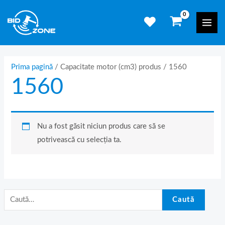
Skip
C
Mai
to
a
Men
content
u
t
ă
Prima pagină
/ Capacitate motor (cm3) produs / 1560
1560
d
u
p
ă
Nu a fost găsit niciun produs care să se
:
potrivească cu selecția ta.
Caută