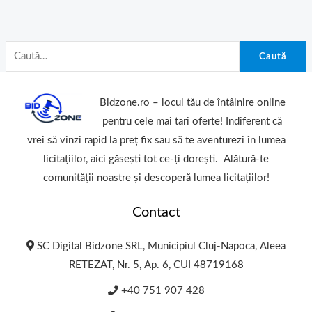
Caută
Bidzone.ro – locul tău de întâlnire online
pentru cele mai tari oferte! Indiferent că
vrei să vinzi rapid la preț fix sau să te aventurezi în lumea
licitațiilor, aici găsești tot ce-ți dorești. Alătură-te
comunității noastre și descoperă lumea licitațiilor!
Contact
SC Digital Bidzone SRL, Municipiul Cluj-Napoca, Aleea
RETEZAT, Nr. 5, Ap. 6, CUI 48719168
+40 751 907 428