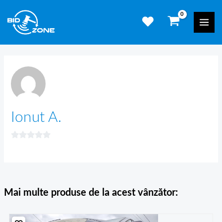
Skip
Mai
to
Men
content
Ionut A.
Mai multe produse de la acest vânzător: