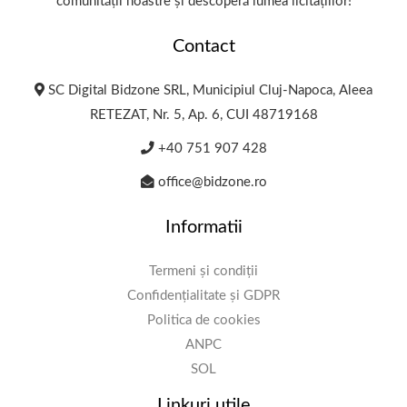
comunității noastre și descoperă lumea licitațiilor!
Contact
SC Digital Bidzone SRL, Municipiul Cluj-Napoca, Aleea
RETEZAT, Nr. 5, Ap. 6, CUI 48719168
+40 751 907 428
office@bidzone.ro
Informatii
Termeni și condiții
Confidențialitate și GDPR
Politica de cookies
ANPC
SOL
Linkuri utile