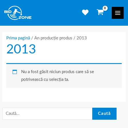
Skip
C
Mai
to
a
Men
content
u
t
ă
Prima pagină
/ An producție produs / 2013
2013
d
u
p
ă
Nu a fost găsit niciun produs care să se
:
potrivească cu selecția ta.
Caută