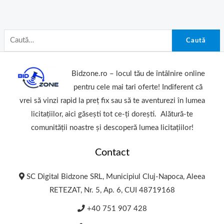
Caută
Bidzone.ro – locul tău de întâlnire online
pentru cele mai tari oferte! Indiferent că
vrei să vinzi rapid la preț fix sau să te aventurezi în lumea
licitațiilor, aici găsești tot ce-ți dorești. Alătură-te
comunității noastre și descoperă lumea licitațiilor!
Contact
SC Digital Bidzone SRL, Municipiul Cluj-Napoca, Aleea
RETEZAT, Nr. 5, Ap. 6, CUI 48719168
+40 751 907 428