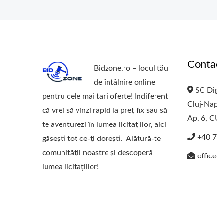
Conta
Bidzone.ro – locul tău
de întâlnire online
SC Dig
pentru cele mai tari oferte! Indiferent
Cluj-Nap
că vrei să vinzi rapid la preț fix sau să
Ap. 6, 
te aventurezi în lumea licitațiilor, aici
+40 7
găsești tot ce-ți dorești. Alătură-te
comunității noastre și descoperă
offic
lumea licitațiilor!