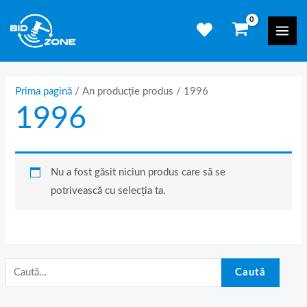
Skip
C
Mai
to
a
Men
content
u
t
ă
Prima pagină
/ An producție produs / 1996
1996
d
u
p
ă
Nu a fost găsit niciun produs care să se
:
potrivească cu selecția ta.
Caută