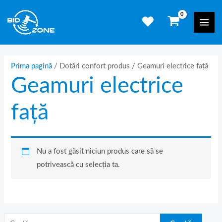
Skip
C
Mai
to
a
Men
content
u
t
ă
Prima pagină
/ Dotări confort produs / Geamuri electrice față
Geamuri electrice
d
u
față
p
ă
:
Nu a fost găsit niciun produs care să se
potrivească cu selecția ta.